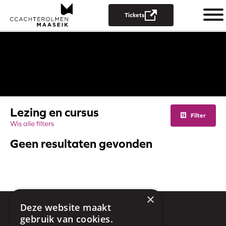
Open
Tickets
mobiel
menu
Overslaan
en
naar
de
inhoud
gaan
Lezing en cursus
Filter
Wis alle filters
Geen resultaten gevonden
×
Deze website maakt
gebruik van cookies.