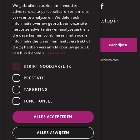
Schrijf je in op de nieuwsbrief
We gebruiken cookies om inhoud en
advertenties te personaliseren en om ons
verkeer te analyseren. We delen ook
Ontvang de leukste ideeën voor een uitstap in
informatie over uw gebruik van onze site
Maaseik rechtstreeks in je mailbox.
met onze advertentie- en analysepartners,
die deze kunnen combineren met andere
informatie die u aan hen heeft verstrekt of
E-
mail
die zij hebben verzameld door uw gebruik
van hun diensten.
Lees verder
Door op 'inschrijven' te klikken ga je ermee akkoord dat wij jouw gegevens verwerken in
overeenstemming met ons
privacybeleid
.
STRIKT NOODZAKELIJK
PRESTATIE
Proclaimer en privacy
Voet
TARGETING
Cookiebeleid
Toegankelijkheid
FUNCTIONEEL
Cookies beheren
ALLES ACCEPTEREN
Bezoek
Bezoek
ALLES AFWIJZEN
ons
ons
op
op